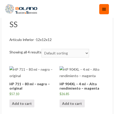
Home
/ Product shipping classes / SS
SS
Artículo Inferior -12x12x12
Showing all 4 results
HP 711 – 80 ml – negro –
HP 904XL – 4 ml – Alto
original
rendimiento – magenta
$
57.10
$
26.85
Add to cart
Add to cart