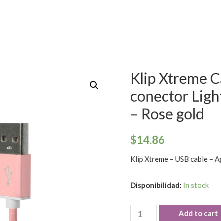
Klip Xtreme C
conector Lig
– Rose gold
$
14.86
Klip Xtreme – USB cable – 
Disponibilidad:
In stock
Add to cart