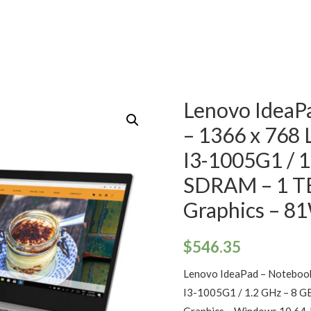
Lenovo IdeaP
– 1366 x 768 
I3-1005G1 / 
SDRAM – 1 T
Graphics –
$
546.35
Lenovo IdeaPad – Notebook 
I3-1005G1 / 1.2 GHz – 8 
Graphics – Windows 10 64-b