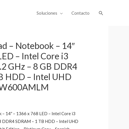
Soluciones
Contacto
ad – Notebook – 14″
LED – Intel Core i3
1.2 GHz – 8 GB DDR4
B HDD – Intel UHD
 81W600AMLM
– 14″ – 1366 x 768 LED – Intel Core i3
GB DDR4 SDRAM – 1 TB HDD – Intel UHD
it Edition – Platinum Grey – Spanish