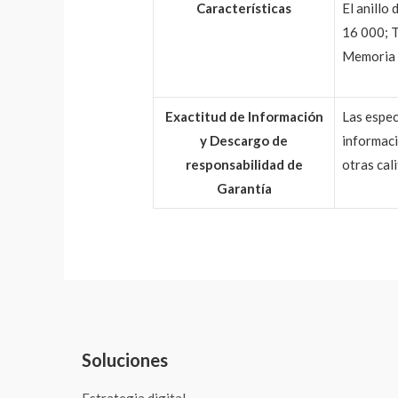
Características
El anillo
16 000; T
Memoria i
Exactitud de Información
Las espec
y Descargo de
informaci
responsabilidad de
otras cal
Garantía
Soluciones
Estrategia digital