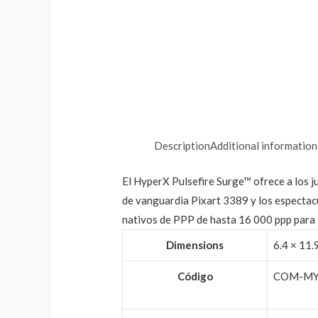
Description
Additional information
El HyperX Pulsefire Surge™ ofrece a los ju
de vanguardia Pixart 3389 y los espectacu
nativos de PPP de hasta 16 000 ppp para l
Dimensions
6.4 × 11.
Código
COM-MY