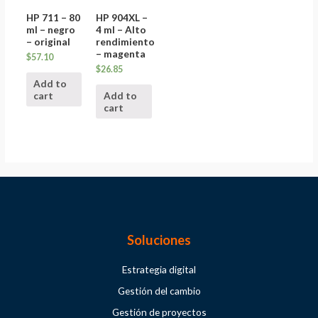
HP 711 – 80
HP 904XL –
ml – negro
4 ml – Alto
– original
rendimiento
– magenta
$
57.10
$
26.85
Add to
cart
Add to
cart
Soluciones
Estrategia digital
Gestión del cambio
Gestión de proyectos