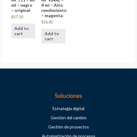
ml – negro
4 ml – Alto
– original
rendimiento
– magenta
$
57.10
$
26.85
Add to
cart
Add to
cart
Soluciones
Estrategia digital
Gestión del cambio
Gestión de proyectos
Automatización de procesos