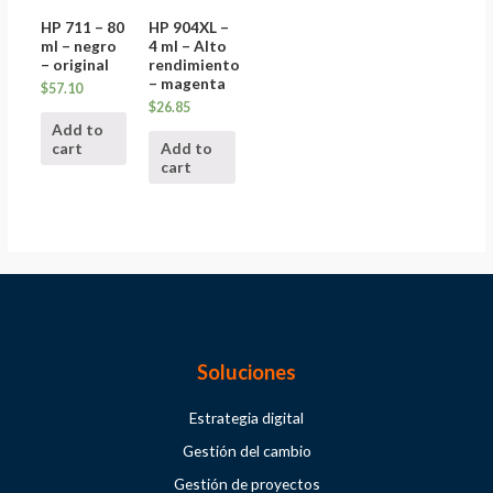
HP 711 – 80
HP 904XL –
ml – negro
4 ml – Alto
– original
rendimiento
– magenta
$
57.10
$
26.85
Add to
cart
Add to
cart
Soluciones
Estrategia digital
Gestión del cambio
Gestión de proyectos