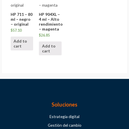
HP 711 – 80
HP 904XL –
ml – negro
4 ml – Alto
– original
rendimiento
– magenta
$
57.10
$
26.85
Add to
cart
Add to
cart
Soluciones
Estrategia digital
Gestión del cambio