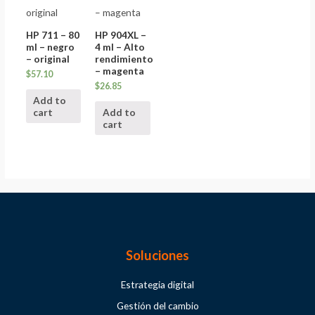
HP 711 – 80
HP 904XL –
ml – negro
4 ml – Alto
– original
rendimiento
– magenta
$
57.10
$
26.85
Add to
cart
Add to
cart
Soluciones
Estrategia digital
Gestión del cambio