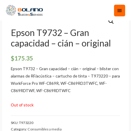
Epson T9732 – Gran
capacidad – cián – original
$
175.35
Epson T9732 – Gran capacidad – cián – original – blíster con
alarmas de RF/acústica – cartucho de tinta – T973220 – para
WorkForce Pro WF-C869R, WF-C869RD3TWFC, WF-
C869RDTWF, WF-C869RDTWFC
Out of stock
SKU:
T973220
Category:
Consumibles y media