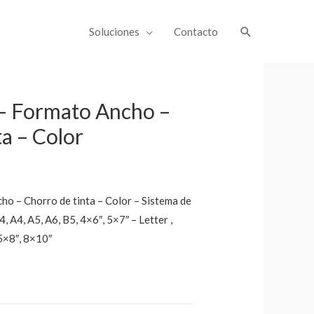
Soluciones
Contacto
– Formato Ancho –
ta – Color
o – Chorro de tinta – Color – Sistema de
, A4, A5, A6, B5, 4×6″, 5×7″ – Letter ,
 5×8″, 8×10″