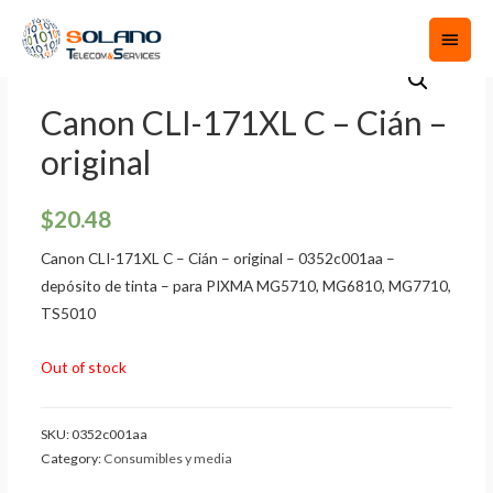
Canon CLI-171XL C – Cián –
original
$
20.48
Canon CLI-171XL C – Cián – original – 0352c001aa –
depósito de tinta – para PIXMA MG5710, MG6810, MG7710,
TS5010
Out of stock
SKU:
0352c001aa
Category:
Consumibles y media