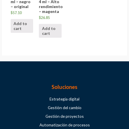
ml – negro
4 ml – Alto
– original
rendimiento
– magenta
$
57.10
$
26.85
Add to
cart
Add to
cart
Soluciones
Estrategia digital
Gestión del cambio
Gestión de proyectos
Automatización de procesos