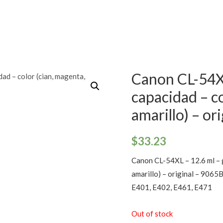
Canon CL-54XL
capacidad – co
amarillo) – ori
$
33.23
Canon CL-54XL – 12.6 ml – g
amarillo) – original – 906
E401, E402, E461, E471
Out of stock